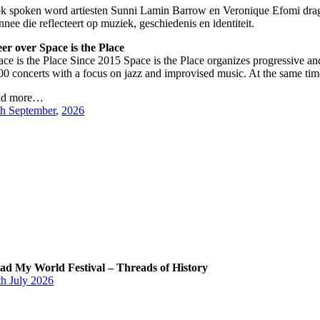
k spoken word artiesten Sunni Lamin Barrow en Veronique Efomi dragen
nee die reflecteert op muziek, geschiedenis en identiteit.
er over Space is the Place
ace is the Place Since 2015 Space is the Place organizes progressive and
00 concerts with a focus on jazz and improvised music. At the same time
d more…
th September
,
2026
ad My World Festival – Threads of History
th July 2026