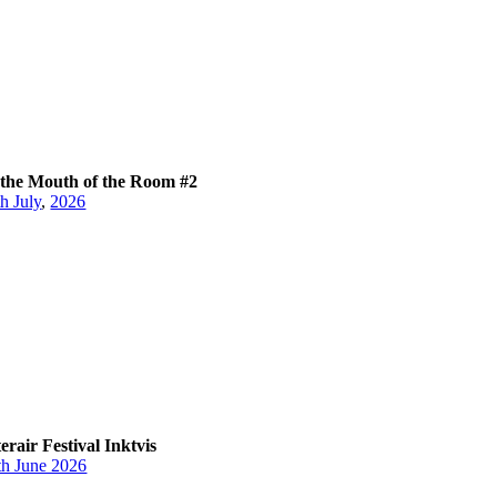
 the Mouth of the Room #2
th July
,
2026
terair Festival Inktvis
th June 2026