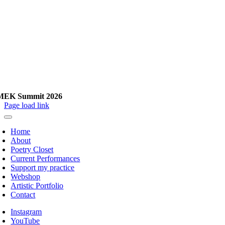
EK Summit 2026
Page load link
Home
About
Poetry Closet
Current Performances
Support my practice
Webshop
Artistic Portfolio
Contact
Instagram
YouTube