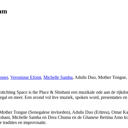
dam
nner
,
Veronique Efomi
,
Michelle Samba
, Adulis Duo, Mother Tongue,
tichting Space is the Place & Shishani een muzikale ode aan de rijkd
egal en meer. Een avond vol live muziek, spoken word, presentaties en
Mother Tongue (Senegalese invloeden), Adulis Duo (Eritrea), Omar Ka 
hishani, Michelle Samba en Drea Chuma en de Ghanese Berima Amo komt 
 tradities en improvisatie.