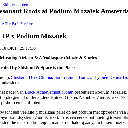
Skip to content
esonant Roots at Podium Mozaïek Amster
ce The Path Further
ITP x Podium Mozaïek
 18 OKT ’25 17:30
lebrating African & Afrodiaspora Music & Stories
rated by Shishani & Space is the Place
ne-up:
Shishani
,
Drea Chuma
,
Sunni Lamin Barrow
,
Lynnée Denise Bo
undsystem
 het kader van
Black Achievement Month
presenteert Podium Mozaïek, s
t bijdragen uit onder andere Eritrea, Ghana, Namibië, Zuid-Afrika, Sen
t podium en daarbuiten.
rwacht een veelzijdig muzikaal palet op het podium met optredens van 
faya Soundsystem (Zuid-Afrika). Er is een eerste ontmoeting tussen S
tiesten die ieder op hun eigen manier de dialoog aangaan tussen muzikale